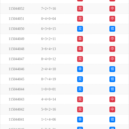
115044052
7+2+7=16
双
中
115044051
0+4+0=04
双
中
115044050
6+3+6=15
双
错
115044049
6+3+2=11
单
中
115044048
3+6+4=13
单
中
115044047
8+4+0=12
双
中
115044046
2+4+4=10
单
错
115044045
8+7+4=19
双
错
115044044
1+0+0=01
双
错
115044043
4+4+6=14
双
中
115044042
5+9+2=16
双
中
115044041
1+1+4=06
单
错