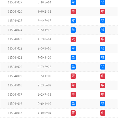
115044027
0+9+5=14
单
错
115044026
3+6+2=11
单
中
115044025
6+4+7=17
双
错
115044024
6+5+1=12
单
错
115044023
4+2+8=14
双
中
115044022
2+5+9=16
单
错
115044021
7+5+8=20
单
错
115044020
8+7+7=22
单
错
115044019
0+5+1=06
双
中
115044018
2+2+5=09
单
中
115044017
2+2+7=11
单
中
115044016
0+6+4=10
单
错
115044015
4+0+0=04
双
中