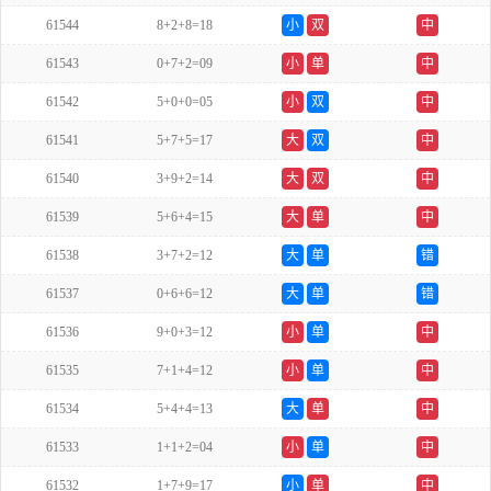
61544
8+2+8=18
小
双
中
61543
0+7+2=09
小
单
中
61542
5+0+0=05
小
双
中
61541
5+7+5=17
大
双
中
61540
3+9+2=14
大
双
中
61539
5+6+4=15
大
单
中
61538
3+7+2=12
大
单
错
61537
0+6+6=12
大
单
错
61536
9+0+3=12
小
单
中
61535
7+1+4=12
小
单
中
61534
5+4+4=13
大
单
中
61533
1+1+2=04
小
单
中
61532
1+7+9=17
小
单
中