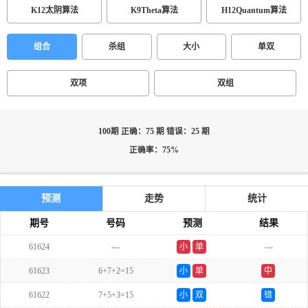
K12太阴算法
K9Theta算法
H12Quantum算法
组合
杀组
大小
单双
双项
双组
100期 正确：75 期 错误：25 期
正确率：75%
预测
走势
统计
期号
号码
预测
结果
61624
---
小
单
---
61623
6+7+2=15
小
单
中
61622
7+5+3=15
小
双
错