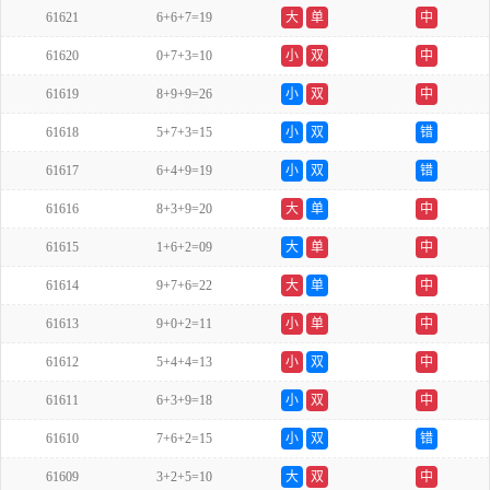
61621
6+6+7=19
大
单
中
61620
0+7+3=10
小
双
中
61619
8+9+9=26
小
双
中
61618
5+7+3=15
小
双
错
61617
6+4+9=19
小
双
错
61616
8+3+9=20
大
单
中
61615
1+6+2=09
大
单
中
61614
9+7+6=22
大
单
中
61613
9+0+2=11
小
单
中
61612
5+4+4=13
小
双
中
61611
6+3+9=18
小
双
中
61610
7+6+2=15
小
双
错
61609
3+2+5=10
大
双
中