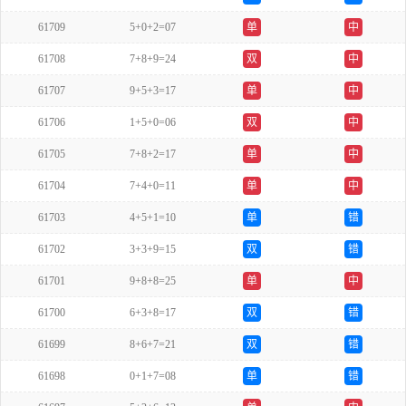
61709
5+0+2=07
单
中
61708
7+8+9=24
双
中
61707
9+5+3=17
单
中
61706
1+5+0=06
双
中
61705
7+8+2=17
单
中
61704
7+4+0=11
单
中
61703
4+5+1=10
单
错
61702
3+3+9=15
双
错
61701
9+8+8=25
单
中
61700
6+3+8=17
双
错
61699
8+6+7=21
双
错
61698
0+1+7=08
单
错