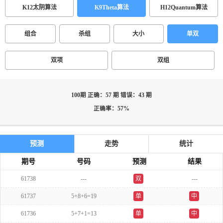
K12太阴算法
K9Theta算法
H12Quantum算法
组合
杀组
大小
单双
双项
双组
100期 正确：57 期 错误：43 期
正确率：57%
预测
走势
统计
期号
号码
预测
结果
61738
---
双
---
61737
5+8+6=19
单
中
61736
5+7+1=13
单
中