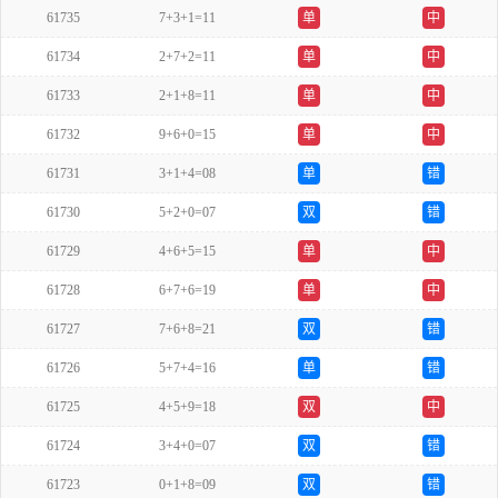
61735
7+3+1=11
单
中
61734
2+7+2=11
单
中
61733
2+1+8=11
单
中
61732
9+6+0=15
单
中
61731
3+1+4=08
单
错
61730
5+2+0=07
双
错
61729
4+6+5=15
单
中
61728
6+7+6=19
单
中
61727
7+6+8=21
双
错
61726
5+7+4=16
单
错
61725
4+5+9=18
双
中
61724
3+4+0=07
双
错
61723
0+1+8=09
双
错