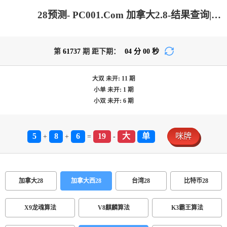
28预测- PC001.Com 加拿大2.8-结果查询|加拿大在线咪牌|加拿大2.8 PC查询结果预测|PC结果查询|加拿大2.8在线预测_火热优质的预测网站!
第
61737
期 距下期：
04
分
00
秒
大双
未开:
11
期
小单
未开:
1
期
小双
未开:
6
期
5
8
6
19
大
单
咪牌
+
+
=
-
加拿大28
加拿大西28
台湾28
比特币28
X9龙魂算法
V8麒麟算法
K3霸王算法