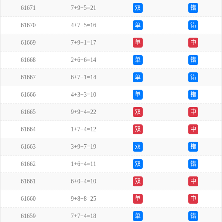
61671
7+9+5=21
双
错
61670
4+7+5=16
单
错
61669
7+9+1=17
单
中
61668
2+6+6=14
单
错
61667
6+7+1=14
单
错
61666
4+3+3=10
单
错
61665
9+9+4=22
双
中
61664
1+7+4=12
双
中
61663
3+9+7=19
双
错
61662
1+6+4=11
双
错
61661
6+0+4=10
双
中
61660
9+8+8=25
单
中
61659
7+7+4=18
单
错