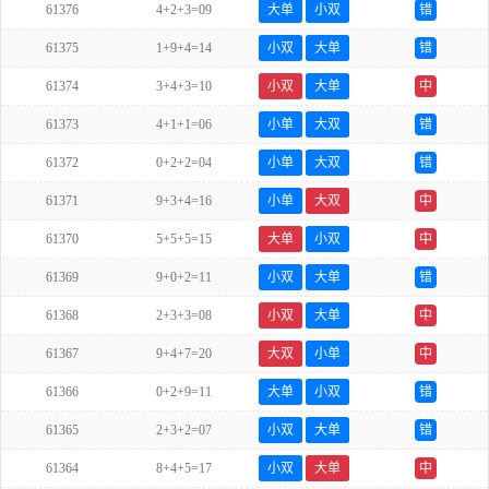
61376
4+2+3=09
大单
小双
错
61375
1+9+4=14
小双
大单
错
61374
3+4+3=10
小双
大单
中
61373
4+1+1=06
小单
大双
错
61372
0+2+2=04
小单
大双
错
61371
9+3+4=16
小单
大双
中
61370
5+5+5=15
大单
小双
中
61369
9+0+2=11
小双
大单
错
61368
2+3+3=08
小双
大单
中
61367
9+4+7=20
大双
小单
中
61366
0+2+9=11
大单
小双
错
61365
2+3+2=07
小双
大单
错
61364
8+4+5=17
小双
大单
中