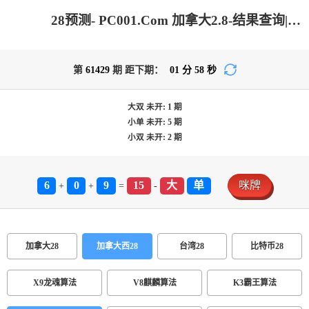
28预测- PC001.Com 加拿大2.8-结果查询|加拿大在线咪牌|加拿大2.8 PC查询结果预测|PC结果查询|加拿大2.8在线预测_火热优质的预测网站!
第
61429
期 距下期：
01
分
58
秒
大双
未开:
1
期
小单
未开:
5
期
小双
未开:
2
期
6
0
9
15
大
单
咪牌
+
+
=
-
加拿大28
加拿大西28
台湾28
比特币28
X9龙魂算法
V8麒麟算法
K3霸王算法