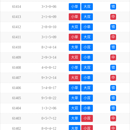
61414
3+3+0=06
小单
大双
错
61413
2+1+6=09
小单
大双
中
61412
2+8+0=10
大双
小单
错
61411
3+1+5=09
小单
大双
中
61410
8+2+4=14
大单
小双
错
61409
2+9+3=14
大双
小单
中
61408
4+0+8=12
小单
大双
错
61407
9+3+2=14
大双
小单
中
61406
5+4+8=17
小单
大双
错
61405
9+5+8=22
大单
小双
错
61404
1+3+2=06
大双
小单
错
61403
0+5+7=12
大单
小双
中
61402
8+0+4=12
大单
小双
中