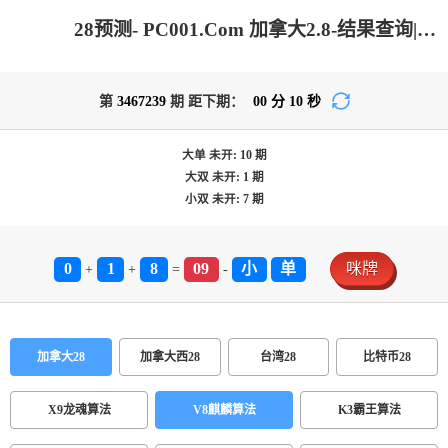
28预测- PC001.Com 加拿大2.8-结果查询|加拿大在线咪牌|加拿大2.8 PC查询结果预测|PC结果查询|加拿大2.8在线预测_火热优质的预测网站!
第
3467239
期 距下期：
00
分
10
秒
大单
未开:
10
期
大双
未开:
1
期
小双
未开:
7
期
0
1
8
09
小
单
咪牌
+
+
=
-
加拿大28
加拿大西28
台湾28
比特币28
X9龙魂算法
V8麒麟算法
K3霸王算法