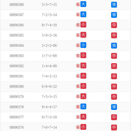
大
08090388
5+3+7=15
殺
错
单
大
08090387
7+2+5=14
殺
错
双
小
08090386
8+7+4=19
殺
中
单
大
08090385
5+9+2=16
殺
中
单
小
08090384
2+2+2=06
殺
错
双
小
08090383
1+7+1=09
殺
中
双
大
08090382
1+4+4=09
殺
中
双
小
08090381
7+4+2=13
殺
中
双
小
08090380
6+8+8=22
殺
中
单
大
08090379
7+5+3=15
殺
中
双
大
08090378
9+4+4=17
殺
错
单
大
08090377
9+7+3=19
殺
中
双
小
08090376
7+0+7=14
殺
中