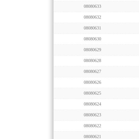
08080633
08080632
08080631
08080630
08080629
08080628
08080627
08080626
08080625
08080624
08080623
08080622
08080621