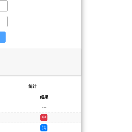
统计
结果
---
中
错