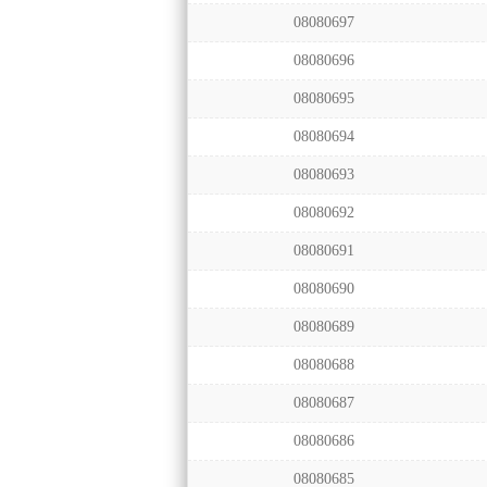
08080697
08080696
08080695
08080694
08080693
08080692
08080691
08080690
08080689
08080688
08080687
08080686
08080685