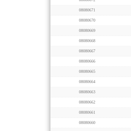
08080671
08080670
08080669
08080668
08080667
08080666
08080665
08080664
08080663
08080662
08080661
08080660