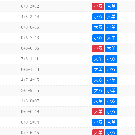
0+9+3=12
小双
大单
4+8+2=14
小双
大单
6+9+0=15
大双
小单
0+6+7=13
小双
大单
0+0+6=06
小双
大单
7+3+1=11
大单
小双
6+6+1=13
大单
小双
4+7+4=15
大双
小单
5+1+9=15
大双
小单
1+6+0=07
大单
小双
8+5+6=19
大单
小双
0+9+5=14
小双
大单
0+9+6=15
大单
小双