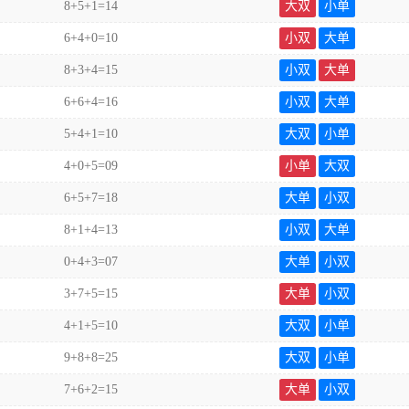
8+5+1=14
大双
小单
6+4+0=10
小双
大单
8+3+4=15
小双
大单
6+6+4=16
小双
大单
5+4+1=10
大双
小单
4+0+5=09
小单
大双
6+5+7=18
大单
小双
8+1+4=13
小双
大单
0+4+3=07
大单
小双
3+7+5=15
大单
小双
4+1+5=10
大双
小单
9+8+8=25
大双
小单
7+6+2=15
大单
小双